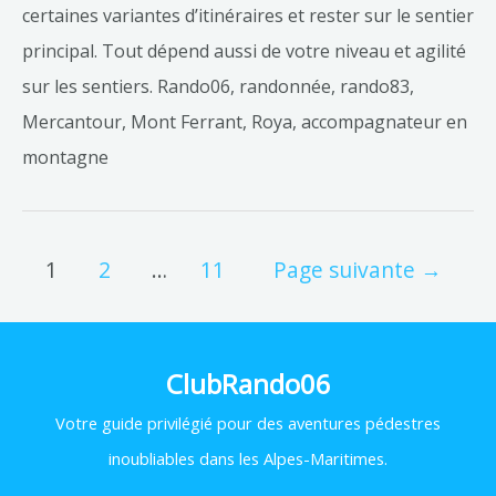
certaines variantes d’itinéraires et rester sur le sentier
principal. Tout dépend aussi de votre niveau et agilité
sur les sentiers. Rando06, randonnée, rando83,
Mercantour, Mont Ferrant, Roya, accompagnateur en
montagne
1
2
…
11
Page suivante
→
ClubRando06
Votre
guide privilégié pour des aventures pédestres
inoubliables dans les Alpes-Maritimes.