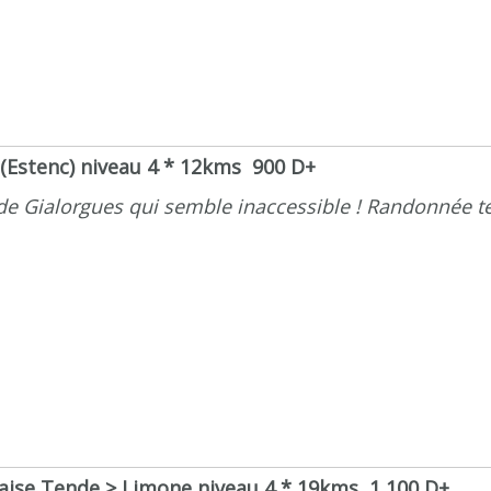
Estenc) niveau 4 * 12kms 900 D+
e Gialorgues qui semble inaccessible ! Randonnée 
aise Tende > Limone niveau 4 * 19kms 1 100 D+