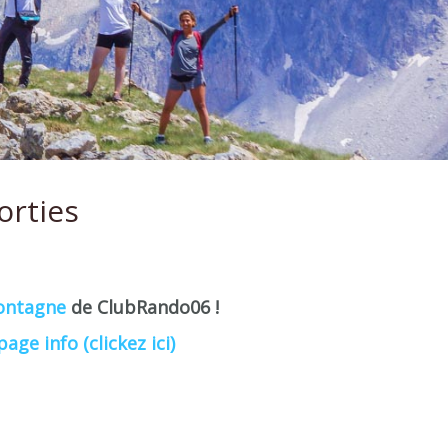
orties
ontagne
de ClubRando06 !
page info (clickez ici)