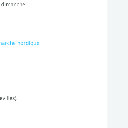
e dimanche.
 marche nordique
.
illes).