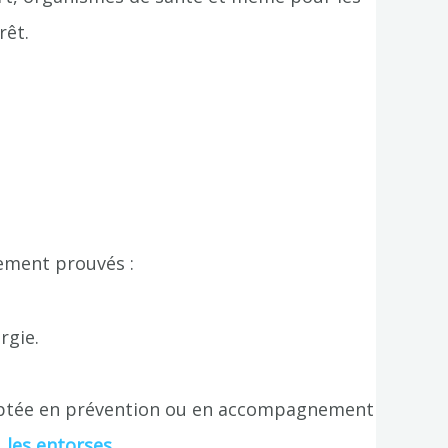
rêt.
uement prouvés :
rgie.
 adaptée en prévention ou en accompagnement
, les entorses
.