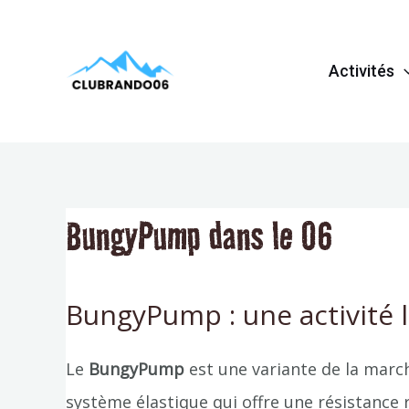
Aller
Navigation
au
de
Activités
contenu
l’article
BungyPump dans le 06
BungyPump : une activité l
Le
BungyPump
est une variante de la marc
système élastique qui offre une résistance r