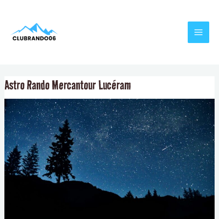
Aller
Navigation
MAI
au
de
MEN
contenu
l’article
Astro Rando Mercantour Lucéram