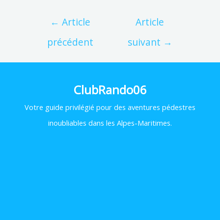
←
Article
Article
précédent
suivant
→
ClubRando06
Votre
guide privilégié pour des aventures pédestres
inoubliables dans les Alpes-Maritimes.