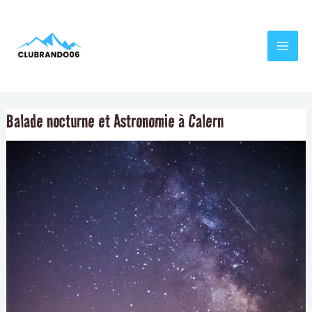
Aller
Navigation
MAI
au
de
MEN
contenu
l’article
Balade nocturne et Astronomie à Calern