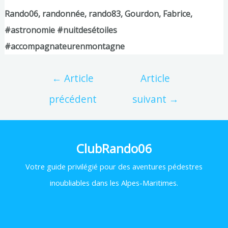
Rando06, randonnée, rando83, Gourdon, Fabrice,
#astronomie #nuitdesétoiles
#accompagnateurenmontagne
←
Article
Article
précédent
suivant
→
ClubRando06
Votre
guide privilégié pour des aventures pédestres
inoubliables dans les Alpes-Maritimes.