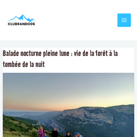
Aller
Navigation
MAI
au
de
MEN
contenu
l’article
Balade nocturne pleine lune : vie de la forêt à la
tombée de la nuit