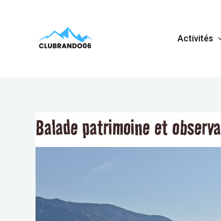
Aller
Navigation
au
de
Activités
contenu
l’article
Balade patrimoine et observat