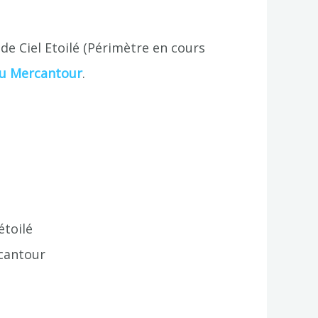
 de Ciel Etoilé (Périmètre en cours
du Mercantour
.
étoilé
cantour