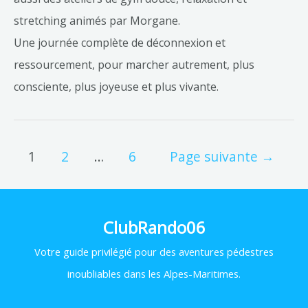
stretching animés par Morgane.
Une journée complète de déconnexion et
ressourcement, pour marcher autrement, plus
consciente, plus joyeuse et plus vivante.
1
2
…
6
Page suivante
→
ClubRando06
Votre
guide privilégié pour des aventures pédestres
inoubliables dans les Alpes-Maritimes.