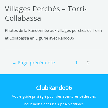
Villages Perchés – Torri-
Collabassa
Photos de la Randonnée aux villages perchés de Torri
et Collabassa en Ligurie avec Rando06
←
Page précédente
1
2
ClubRando06
Votre
guide privilégié pour des aventures pédestres
inoubliables dans les Alpes-Maritimes.