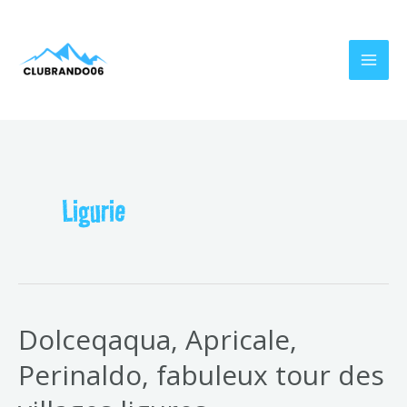
Aller
Pagination
MAI
au
des
MEN
contenu
publications
Ligurie
Dolceqaqua, Apricale,
Perinaldo, fabuleux tour des