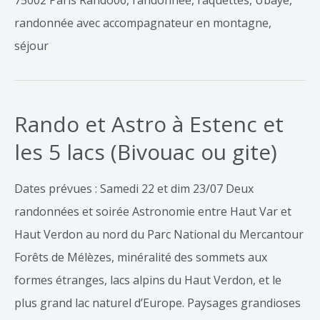
75002 Paris Rando06, randonnée, raquettes, Ubaye,
randonnée avec accompagnateur en montagne,
séjour
Rando et Astro à Estenc et
Rando
et
les 5 lacs (Bivouac ou gite)
Astro
à
Dates prévues : Samedi 22 et dim 23/07 Deux
Estenc
randonnées et soirée Astronomie entre Haut Var et
et
Haut Verdon au nord du Parc National du Mercantour
les
Forêts de Mélèzes, minéralité des sommets aux
5
formes étranges, lacs alpins du Haut Verdon, et le
lacs
plus grand lac naturel d’Europe. Paysages grandioses