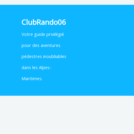
ClubRando06
Votre
guide privilégié
pour des aventures
pédestres inoubliables
dans les Alpes-
Maritimes.