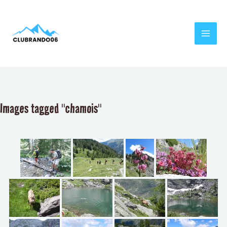
Aller
MAI
au
MEN
contenu
Images tagged "chamois"