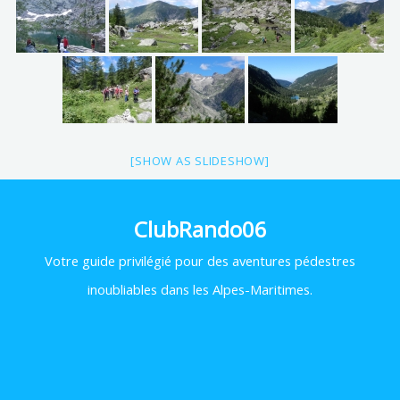
[SHOW AS SLIDESHOW]
ClubRando06
Votre
guide privilégié pour des aventures pédestres
inoubliables dans les Alpes-Maritimes.