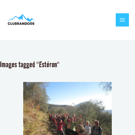
Aller
MAI
au
MEN
contenu
Images tagged "Estéron"