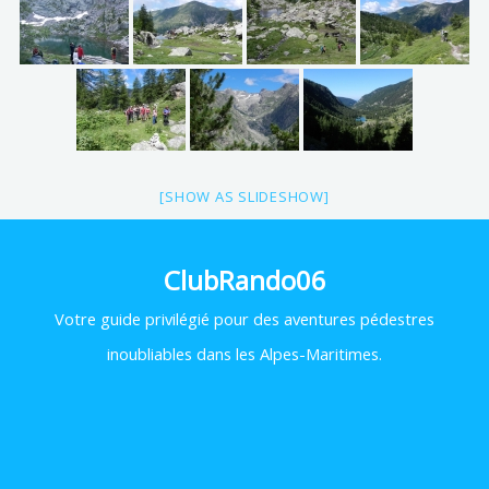
[SHOW AS SLIDESHOW]
ClubRando06
Votre
guide privilégié pour des aventures pédestres
inoubliables dans les Alpes-Maritimes.