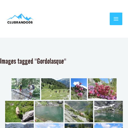
Aller
MAI
au
MEN
contenu
Images tagged "Gordolasque"