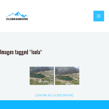
Aller
MAI
au
MEN
contenu
Images tagged "isola"
[SHOW AS SLIDESHOW]