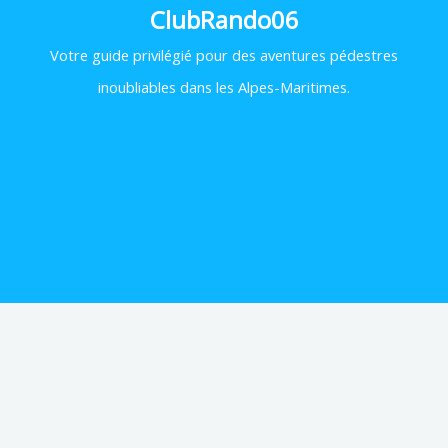
ClubRando06
Votre
guide privilégié pour des aventures pédestres
inoubliables dans les Alpes-Maritimes.