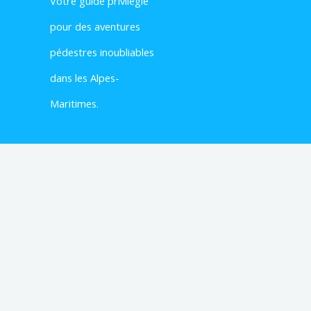
Votre
guide privilégié
pour des aventures
pédestres inoubliables
dans les Alpes-
Maritimes.