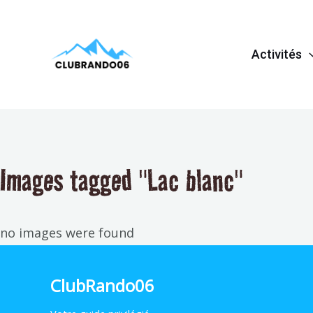
Aller
au
Activités
contenu
Images tagged "Lac blanc"
no images were found
ClubRando06