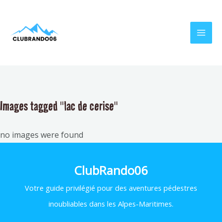
Aller
MAI
au
MEN
contenu
Images tagged "lac de cerise"
no images were found
ClubRando06
Votre
guide privilégié pour des aventures pédestres
inoubliables dans les Alpes-Maritimes.