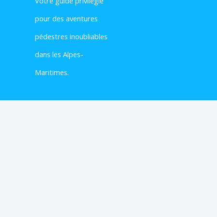
Votre
guide privilégié
pour des aventures
pédestres inoubliables
dans les Alpes-
Maritimes.