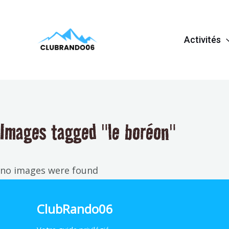
Aller
au
Activités
contenu
Images tagged "le boréon"
no images were found
ClubRando06