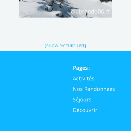
[SHOW PICTURE LIST]
Pages
:
Activités
Nos Randonnées
Séjours
Découvrir