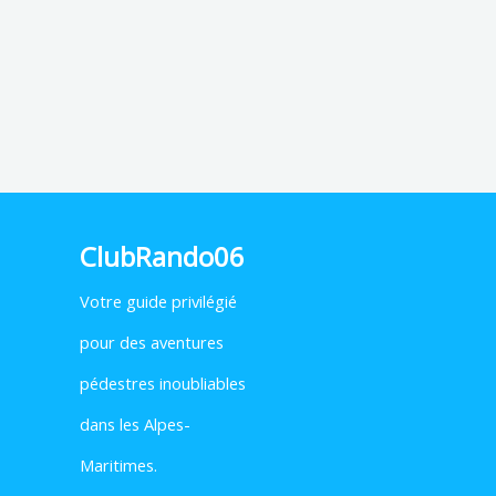
ClubRando06
Votre
guide privilégié
pour des aventures
pédestres inoubliables
dans les Alpes-
Maritimes.