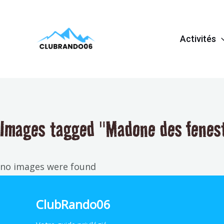
Aller
au
Activités
contenu
Images tagged "Madone des fenes
no images were found
ClubRando06