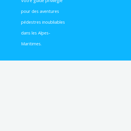
Votre
guide privilégié
pour des aventures
pédestres inoubliables
dans les Alpes-
Maritimes.