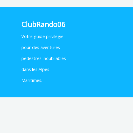
ClubRando06
Votre
guide privilégié
pour des aventures
pédestres inoubliables
dans les Alpes-
Maritimes.