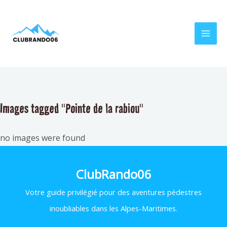
Aller
MAI
au
MEN
contenu
Images tagged "Pointe de la rabiou"
no images were found
ClubRando06
Votre
guide privilégié pour des aventures pédestres
inoubliables dans les Alpes-Maritimes.