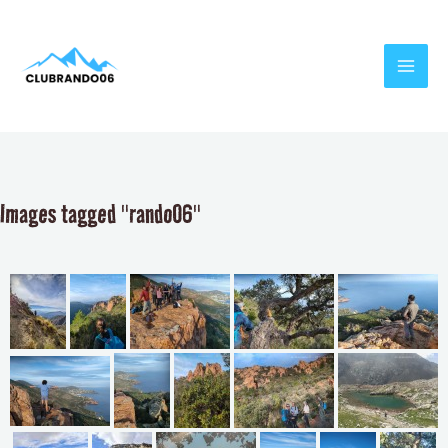
Aller
MAI
au
MEN
contenu
Images tagged "rando06"