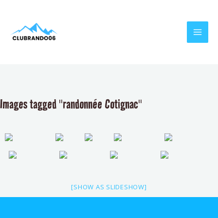
Aller
MAI
au
MEN
contenu
Images tagged "randonnée Cotignac"
[SHOW AS SLIDESHOW]