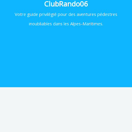
ClubRando06
Votre
guide privilégié pour des aventures pédestres
inoubliables dans les Alpes-Maritimes.