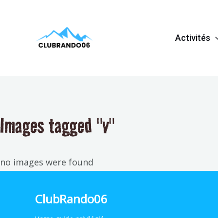
Aller
au
Activités
contenu
Images tagged "v"
no images were found
ClubRando06