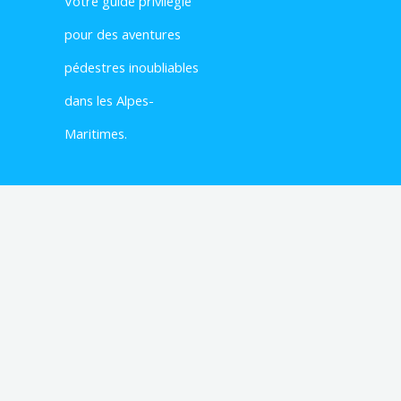
Votre
guide privilégié
pour des aventures
pédestres inoubliables
dans les Alpes-
Maritimes.