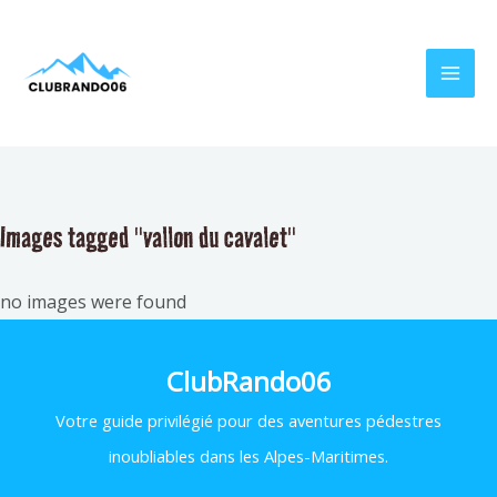
Aller
MAI
au
MEN
contenu
Images tagged "vallon du cavalet"
no images were found
ClubRando06
Votre
guide privilégié pour des aventures pédestres
inoubliables dans les Alpes-Maritimes.