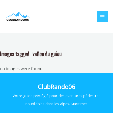
Aller
MAI
au
MEN
contenu
Images tagged "vallon du guiou"
no images were found
ClubRando06
Votre
guide privilégié pour des aventures pédestres
inoubliables dans les Alpes-Maritimes.