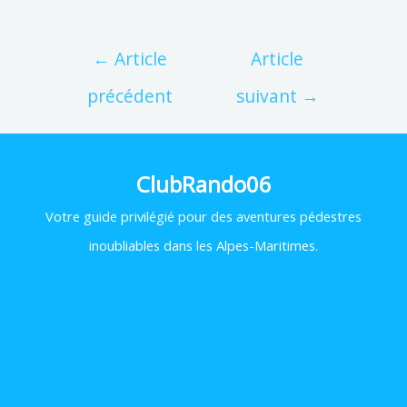
←
Article
Article
précédent
suivant
→
ClubRando06
Votre
guide privilégié pour des aventures pédestres
inoubliables dans les Alpes-Maritimes.