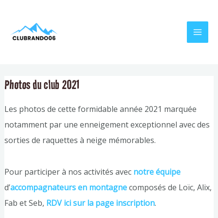
Aller
Navigation
MAI
au
de
MEN
contenu
l’article
Photos du club 2021
Les photos de cette formidable année 2021 marquée
notamment par une enneigement exceptionnel avec des
sorties de raquettes à neige mémorables.
Pour participer à nos activités avec
notre équipe
d’
accompagnateurs en montagne
composés de Loïc, Alix,
Fab et Seb,
RDV ici sur la page inscription
.