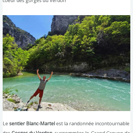
coeur des gorges du Verdon
Le
sentier Blanc-Martel
est la randonnée incontournable
des
Gorges du Verdon
, surnommées le
Grand Canyon de