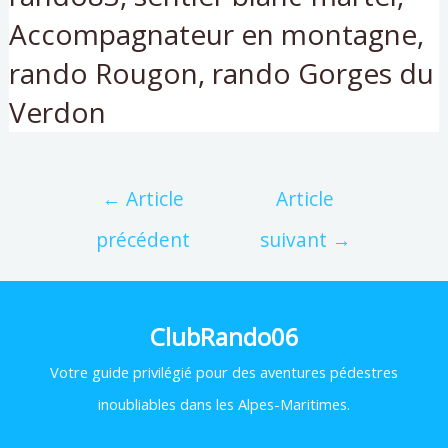
Accompagnateur en montagne,
rando Rougon, rando Gorges du
Verdon
←
Article
Article
précédent
suivant
→
ClubRando06
Votre
guide privilégié pour des aventures pédestres
inoubliables dans les Alpes-Maritimes.