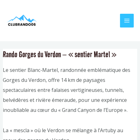
Aller
Navigation
MAI
au
de
MEN
contenu
l’article
Rando Gorges du Verdon – « sentier Martel »
Le sentier Blanc-Martel, randonnée emblématique des
Gorges du Verdon, offre 14 km de paysages
spectaculaires entre falaises vertigineuses, tunnels,
belvédères et rivière émeraude, pour une expérience
inoubliable au cœur du « Grand Canyon de l’Europe ».
La « mescla » où le Verdon se mélange à l’Artuby au