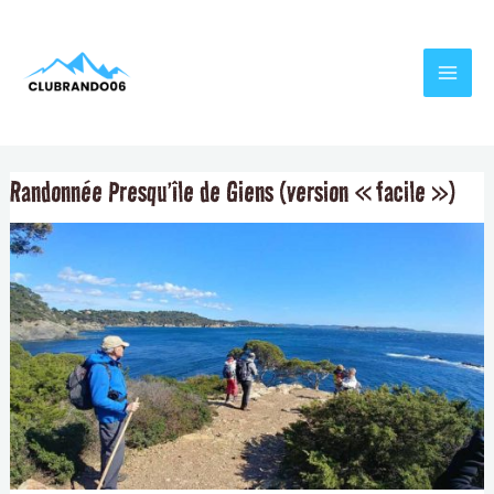
Aller
Navigation
MAI
au
de
MEN
contenu
l’article
Randonnée Presqu’île de Giens (version « facile »)