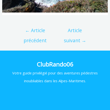
←
Article
Article
précédent
suivant
→
ClubRando06
Votre
guide privilégié pour des aventures pédestres
inoubliables dans les Alpes-Maritimes.