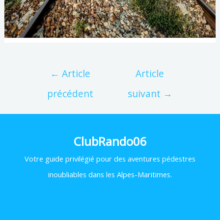
←
Article
Article
précédent
suivant
→
ClubRando06
Votre
guide privilégié pour des aventures pédestres
inoubliables dans les Alpes-Maritimes.