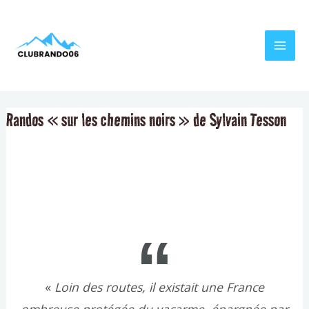
Aller
Navigation
MAI
au
de
MEN
contenu
l’article
Randos « sur les chemins noirs » de Sylvain Tesson
«
Loin des routes, il existait une France