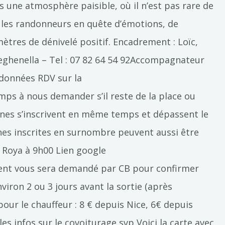
ns une atmosphère paisible, où il n’est pas rare de
r les randonneurs en quête d’émotions, de
ètres de dénivelé positif. Encadrement : Loïc,
eghenella – Tel : 07 82 64 54 92Accompagnateur
ndonnées RDV sur la
mps à nous demander s’il reste de la place ou
sonnes s’inscrivent en même temps et dépassent le
nnes inscrites en surnombre peuvent aussi être
e Roya à 9h00 Lien google
ment vous sera demandé par CB pour confirmer
iron 2 ou 3 jours avant la sortie (après
our le chauffeur : 8 € depuis Nice, 6€ depuis
es infos sur le covoiturage svp Voici la carte avec