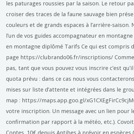
les paturages roussies par la saison. Le retour pa
croiser des traces de la faune sauvage bien prés
couleurs et de grands espaces à l’arrière-saison.
l’un de vos guides accompagnateur en montagne p
en montagne diplômé Tarifs Ce qui est compris dan
page https://clubrando06.fr/inscriptions/ Comment
pas, tant que vous pouvez vous inscrire c’est qu’i
quota prévu : dans ce cas nous vous contacterons
mises sur liste d’attente et intégrées dans le g
map : https://maps.app.goo.gl/xG1CXEgFirCc9cjM6
votre inscription. Un message avec un lien pour l
confirmation par rapport à la météo, etc.). Covoi
Contes, 10€ depuis Antibes à prévoir en espèces (p