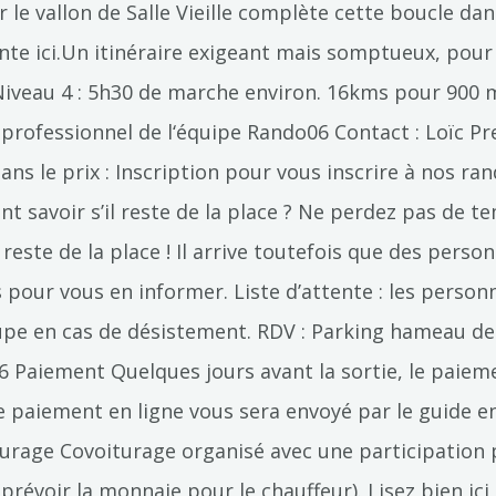
r le vallon de Salle Vieille complète cette boucle da
ente ici.Un itinéraire exigeant mais somptueux, pou
 Niveau 4 : 5h30 de marche environ. 16kms pour 900 m
rofessionnel de l‘équipe Rando06 Contact : Loïc Pr
s le prix : Inscription pour vous inscrire à nos ra
 savoir s’il reste de la place ? Ne perdez pas de te
l reste de la place ! Il arrive toutefois que des per
 pour vous en informer. Liste d’attente : les perso
roupe en cas de désistement. RDV : Parking hameau d
 Paiement Quelques jours avant la sortie, le paie
e paiement en ligne vous sera envoyé par le guide env
turage Covoiturage organisé avec une participation p
révoir la monnaie pour le chauffeur). Lisez bien ici l