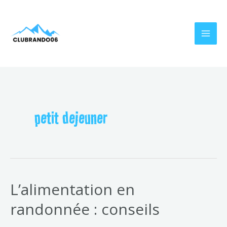
Aller
MAI
au
MEN
contenu
petit dejeuner
L’alimentation en
randonnée : conseils