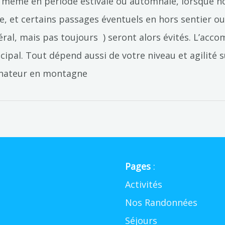
, même en période estivale ou automnale, lorsque 
e, et certains passages éventuels en hors sentier o
ral, mais pas toujours ) seront alors évités. L’acc
rincipal. Tout dépend aussi de votre niveau et agilité
agnateur en montagne
Pages
:
Activités
Nos Randonnées
Séjours