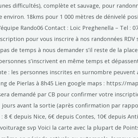
unes difficultés), complète et sauvage, pour randon
e environ. 18kms pour 1 000 mètres de dénivelé posit
équipe Rando06 Contact : Loïc Preghenella – Tel :
Inscription pour vous inscrire à nos randonnées RDV 
 pas de temps à nous demander s’il reste de la place
des personnes s’inscrivent en même temps et dépassen
te : les personnes inscrites en surnombre peuvent au
king de Pierlas à 8h45 Lien google maps : https:/
 sera demandé par CB pour confirmer votre inscript
3 jours avant la sortie (après confirmation par rappo
 : 8 € depuis Nice, 6€ depuis Contes, 10€ depuis Ant
e covoiturage svp Voici la carte avec la plupart de Po