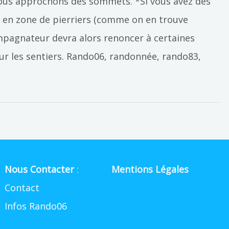
nous approchons des sommets. *Si vous avez des
u en zone de pierriers (comme on en trouve
ompagnateur devra alors renoncer à certaines
 sur les sentiers. Rando06, randonnée, rando83,
Nous Contacter
:
Mentions Légales
Contact
Infos Rando06