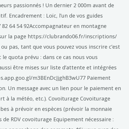
neurs passionnés ! Un dernier 2 000m avant de
if. Encadrement : Loïc, l’un de vos guides
 07 82 64 54 92Accompagnateur en montagne
sur la page https://clubrando06.fr/inscriptions/
 ou pas, tant que vous pouvez vous inscrire c’est
t le quota prévu : dans ce cas nous vous
ssi être mises sur liste d’attente et intégrées
/maps.app.goo.gl/m3BEnDcJjghB3wU77 Paiement
ion. Un message avec un lien pour le paiement en
rt à la météo, etc.). Covoiturage Covoiturage
ibes à prévoir en espèces (prévoir la monnaie
ints de RDV covoiturage Equipement nécessaire :