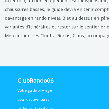
Attention, un bon équipement est indispensable
chaussures basses, le guide devra en tenir compt
davantage en rando niveau 3 et au dessus en géné
variantes d’itinéraires et rester sur le sentier p
Mercantour, Les Cluots, Pierlas, Cians, accomp
ClubRando06
Votre
guide privilégié
pour des aventures
pédestres inoubliables