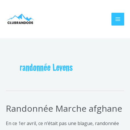
Aller
MAI
au
MEN
contenu
randonnée Levens
Randonnée Marche afghane
En ce 1er avril, ce n’était pas une blague, randonnée