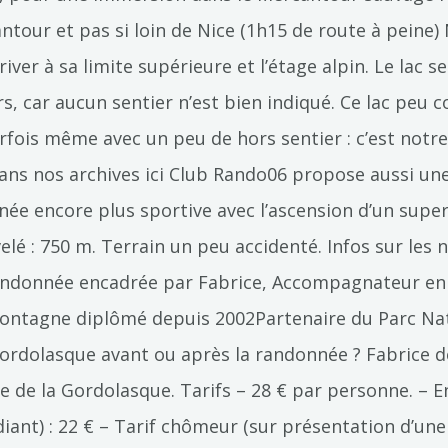
tour et pas si loin de Nice (1h15 de route à peine) N
river à sa limite supérieure et l’étage alpin. Le lac 
, car aucun sentier n’est bien indiqué. Ce lac peu c
fois même avec un peu de hors sentier : c’est notre 
dans nos archives ici Club Rando06 propose aussi un
ée encore plus sportive avec l’ascension d’un super
elé : 750 m. Terrain un peu accidenté. Infos sur les 
andonnée encadrée par Fabrice, Accompagnateur en 
ontagne diplômé depuis 2002Partenaire du Parc Nati
Gordolasque avant ou après la randonnée ? Fabrice d
 de la Gordolasque. Tarifs – 28 € par personne. – En
diant) : 22 € – Tarif chômeur (sur présentation d’un