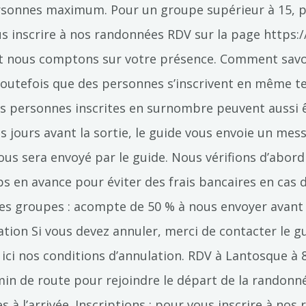
ersonnes maximum. Pour un groupe supérieur à 15, pl
ous inscrire à nos randonnées RDV sur la page https:
) et nous comptons sur votre présence. Comment savoi
rive toutefois que des personnes s’inscrivent en même 
les personnes inscrites en surnombre peuvent aussi êt
jours avant la sortie, le guide vous envoie un mess
us sera envoyé par le guide. Nous vérifions d’abord l
 en avance pour éviter des frais bancaires en cas 
r les groupes : acompte de 50 % à nous envoyer avan
ulation Si vous devez annuler, merci de contacter le g
ir ici nos conditions d’annulation. RDV à Lantosque à
 min de route pour rejoindre le départ de la randonn
 l’arrivée. Inscriptions : pour vous inscrire à nos