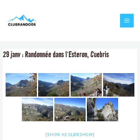
Aller
Navigation
MAI
au
de
MEN
contenu
l’article
29 janv : Randonnée dans l’Esteron, Cuebris
[SHOW AS SLIDESHOW]