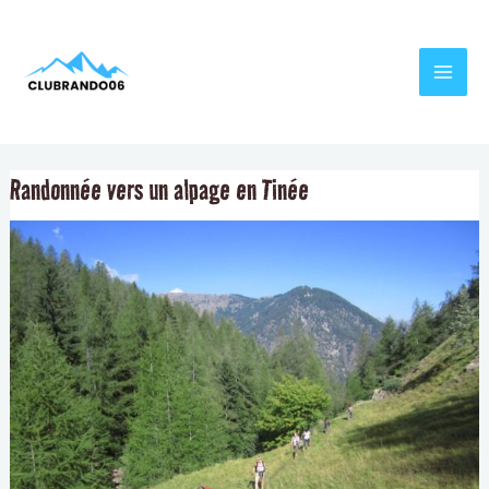
Aller
Navigation
MAI
au
de
MEN
contenu
l’article
Randonnée vers un alpage en Tinée