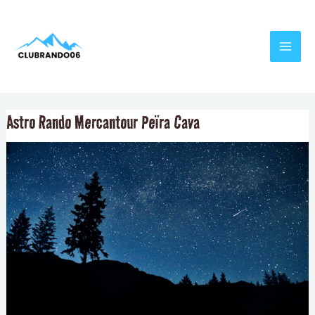
Aller
Navigation
MAI
au
de
MEN
contenu
l’article
Astro Rando Mercantour Peïra Cava