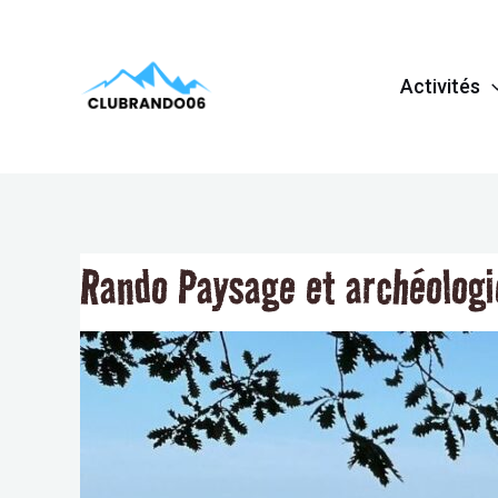
Aller
Navigation
au
de
Activités
contenu
l’article
Rando Paysage et archéologi