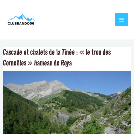
Aller
Navigation
MAI
au
de
MEN
contenu
l’article
Cascade et chalets de la Tinée : « le trou des
Corneilles » hameau de Roya