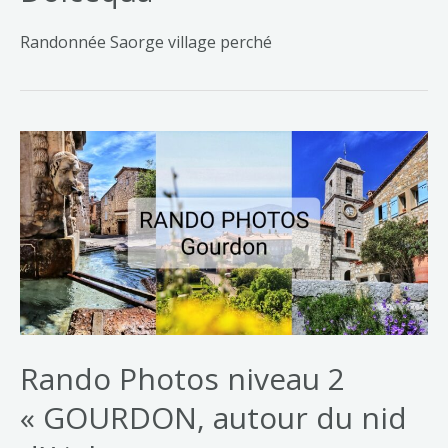
Randonnée Saorge village perché
Rando
Photos
niveau
2
« GOURDON,
autour
du
Rando Photos niveau 2
nid
d’Aigle »
« GOURDON, autour du nid