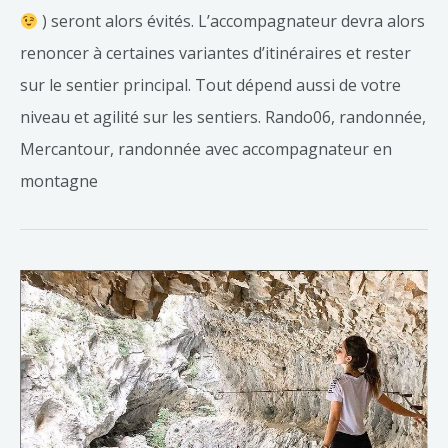
) seront alors évités. L’accompagnateur devra alors
renoncer à certaines variantes d’itinéraires et rester
sur le sentier principal. Tout dépend aussi de votre
niveau et agilité sur les sentiers. Rando06, randonnée,
Mercantour, randonnée avec accompagnateur en
montagne
Sentier
de
l’imbut
dans
les
Gorges