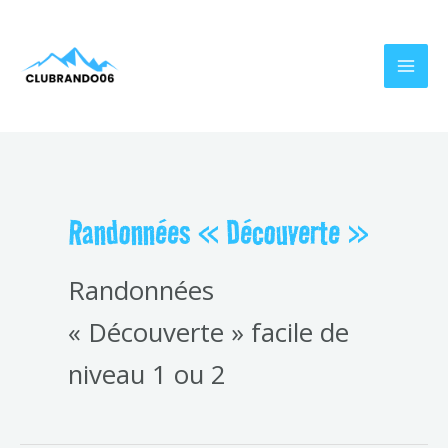
Aller
Pagination
MAI
au
des
MEN
contenu
publications
Randonnées « Découverte »
Randonnées
« Découverte » facile de
niveau 1 ou 2