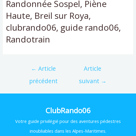
Randonnée Sospel, Piène
Haute, Breil sur Roya,
clubrando06, guide rando06,
Randotrain
←
Article
Article
précédent
suivant
→
ClubRando06
Votre
guide privilégié pour des aventures pédestres
inoubliables dans les Alpes-Maritimes.