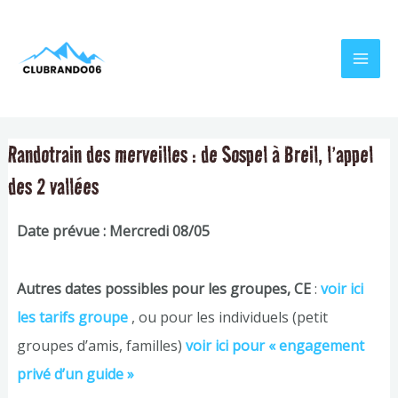
Aller
Navigation
MAI
au
de
MEN
contenu
l’article
Randotrain des merveilles : de Sospel à Breil, l’appel
des 2 vallées
Date prévue : Mercredi 08/05
Autres dates possibles pour les groupes, CE
:
voir ici
les tarifs groupe
, ou pour les individuels (petit
groupes d’amis, familles)
voir ici pour
«
engagement
privé d’un guide »