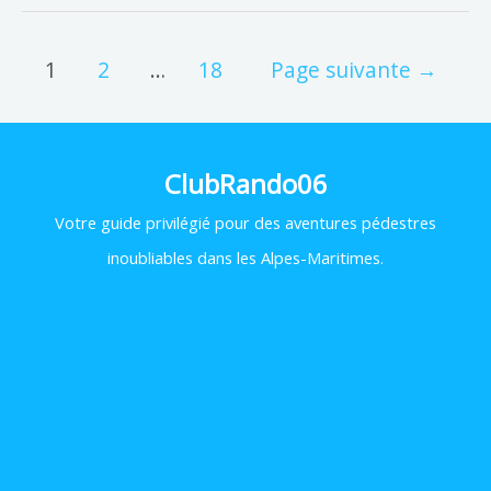
1
2
…
18
Page suivante
→
ClubRando06
Votre
guide privilégié pour des aventures pédestres
inoubliables dans les Alpes-Maritimes.