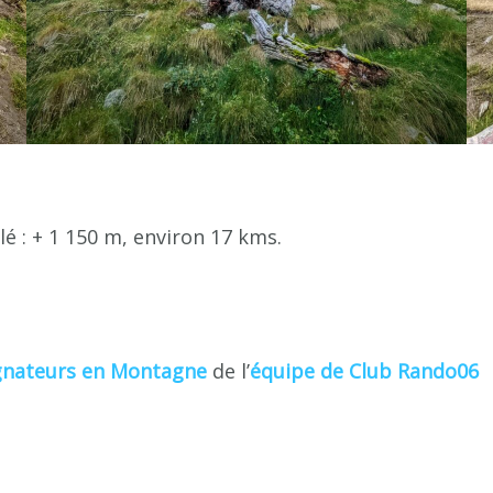
é : + 1 150 m, environ 17 kms.
nateurs en Montagne
de l’
équipe de Club Rando06