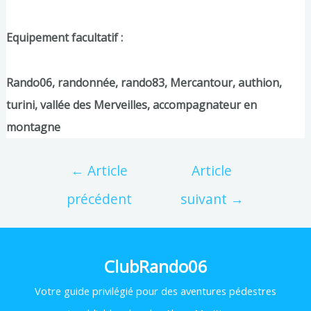
Equipement facultatif :
Rando06, randonnée, rando83, Mercantour, authion,
turini, vallée des Merveilles, accompagnateur en
montagne
←
Article
Article
précédent
suivant
→
ClubRando06
Votre
guide privilégié pour des aventures pédestres