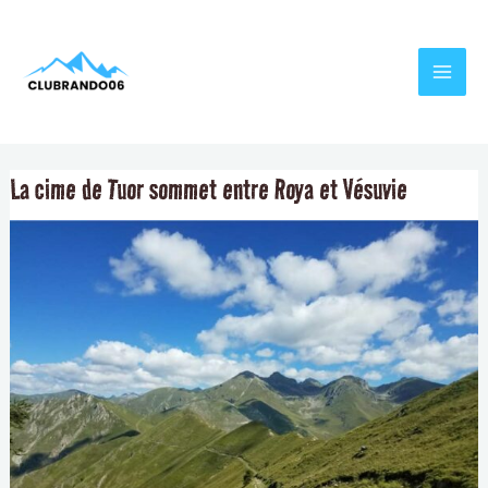
Aller
Navigation
MAI
au
de
MEN
contenu
l’article
La cime de Tuor sommet entre Roya et Vésuvie