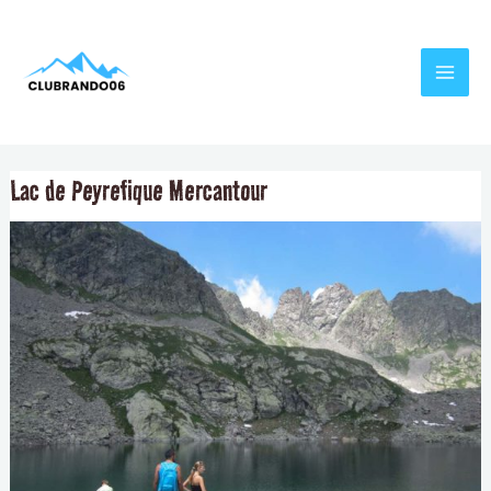
Aller
Navigation
MAI
au
de
MEN
contenu
l’article
Lac de Peyrefique Mercantour