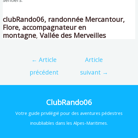
clubRando06, randonnée Mercantour,
Flore, accompagnateur en
montagne
,
Vallée des Merveilles
←
Article
Article
précédent
suivant
→
ClubRando06
Votre
guide privilégié pour des aventures pédestres
inoubliables dans les Alpes-Maritimes.